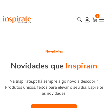
0
Em destaque
Novidades
Novidades que
Produtos em
Destaque
Inspiram
Os nossos produtos mais incríveis estão aqui para si!
Na Inspirate.pt há sempre algo novo a descobrir.
Produtos únicos, feitos para elevar o seu dia. Espreite
Escolhidos a dedo para inspirar o seu estilo e elevar a
sua experiência. Descubra os favoritos de todos!
as novidades!