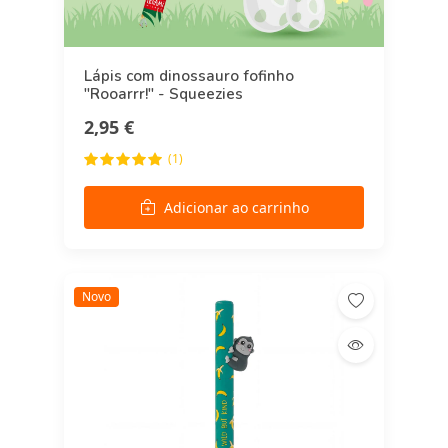
Lápis com dinossauro fofinho
"Rooarrr!" - Squeezies
2,95 €
(1)
Adicionar ao carrinho
Novo