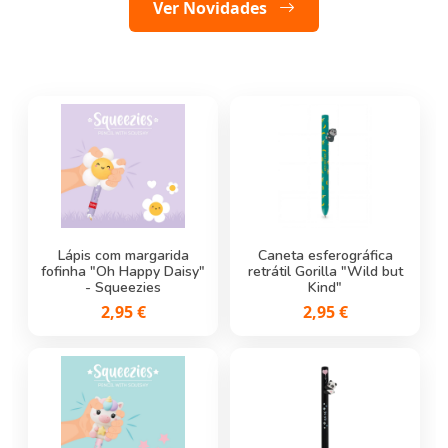
Ver em destaque
Ver Novidades
Lápis de Carvão Stitch
Lápis com margarida
Caneta de Gel Apagável
Caneta esferográfica
fofinha "Oh Happy Daisy"
retrátil Gorilla "Wild but
Kitty - Erasable Pen
0,50 €
- Squeezies
Legami
Kind"
2,95 €
2,95 €
1,95 €