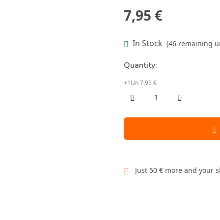
7,95 €
In Stock
(46 remaining un
Quantity:
+1Un 7,95 €
Just 50 € more and your s