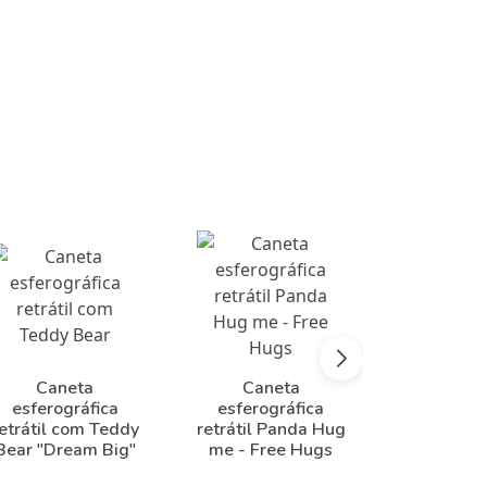
Caneta
Caneta
Cane
esferográfica
esferográfica
esferog
etrátil com Teddy
retrátil Panda Hug
retrátil K
Bear "Dream Big"
me - Free Hugs
Curious"
Hu