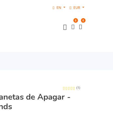
EN
EUR
0
0
(1)
anetas de Apagar -
ends