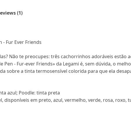
eviews (1)
 - Fur Ever Friends
s? Não te preocupes: três cachorrinhos adoráveis estão aq
le Pen - Fur-ever Friends» da Legami é, sem dúvida, o mel
ada sobre a tinta termosensível colorida para que ela desa
nta azul; Poodle: tinta preta
 disponíveis em preto, azul, vermelho, verde, rosa, roxo, t