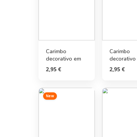
Carimbo
Carimbo
decorativo em
decorativo
rolo com motivo
rolo com m
2,95 €
2,95 €
de gatinho
de unicórn
New