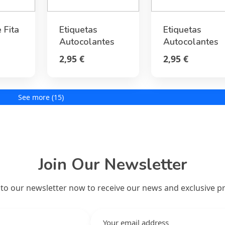
 Fita
Etiquetas
Etiquetas
Autocolantes
Autocolantes
Legami - O meu
Legami - O me
2,95 €
2,95 €
nome é... Kitty
nome é... Spac
See more (15)
Join Our Newsletter
 to our newsletter now to receive our news and exclusive p