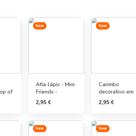
New
New
Afia-lápis - Mini
Carimbo
Top of
Friends -
decorativo em
Espaço
Joaninha
rolo com moti
2,95 €
2,95 €
de panda
New
New