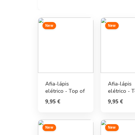
New
New
Afia-lápis
Afia-lápis
elétrico - Top of
elétrico - 
the Tip - Daisy
the Tip - 
9,95 €
9,95 €
New
New