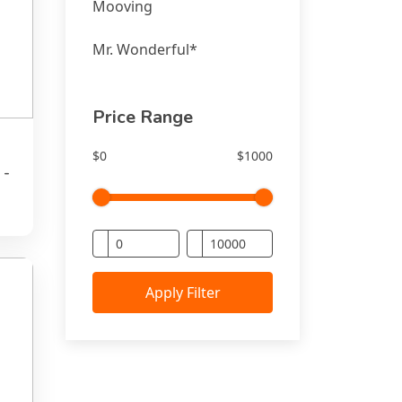
Mooving
Mr. Wonderful*
Price Range
m
$0
$1000
 -
Apply Filter