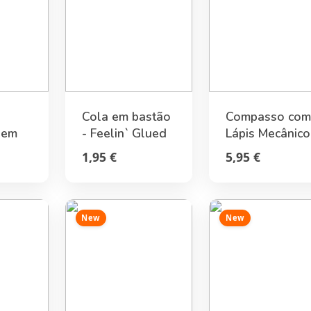
Cola em bastão
Compasso co
 em
- Feelin` Glued
Lápis Mecânico
otivo
Meow Legami
1,95 €
5,95 €
io
New
New