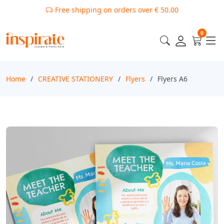
Free shipping on orders over € 50.00
0
Home
CREATIVE STATIONERY
Flyers
Flyers A6