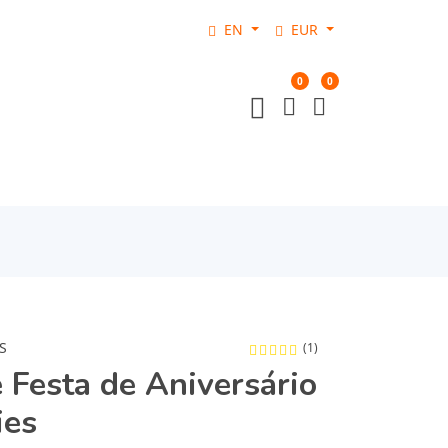
EN
EUR
0
0
S
(1)
 Festa de Aniversário
ies