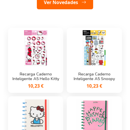
Ver Novedades
Ver destacados
Recarga Caderno
Recarga Caderno
Inteligente A5 Hello Kitty
Inteligente A5 Snoopy
Lápis de Carvão Stitch
Caneta de Gel Apagável
10,23 €
10,23 €
Kitty - Erasable Pen
0,50 €
Legami
1,95 €