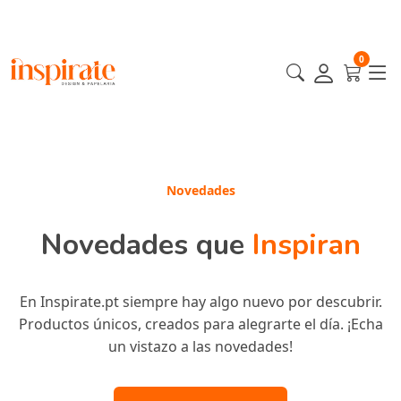
0
Destacados
Novedades
Novedades que
Productos en
Destaque
Inspiran
¡Nuestros productos más increíbles están aquí para ti!
En Inspirate.pt siempre hay algo nuevo por descubrir.
Seleccionados cuidadosamente para inspirar tu estilo y
Productos únicos, creados para alegrarte el día. ¡Echa
mejorar tu experiencia. ¡Descubre los favoritos de
un vistazo a las novedades!
todos!