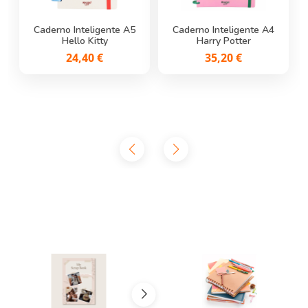
Caderno Inteligente A5
Caderno Inteligente A4
Hello Kitty
Harry Potter
24,40 €
35,20 €
Caneta de Gel Apagável
Caneta de Gel Apagável
Joaninha - Erasable Pen
Hippo - Erasable Pen
Legami
Legami
1,95 €
1,95 €