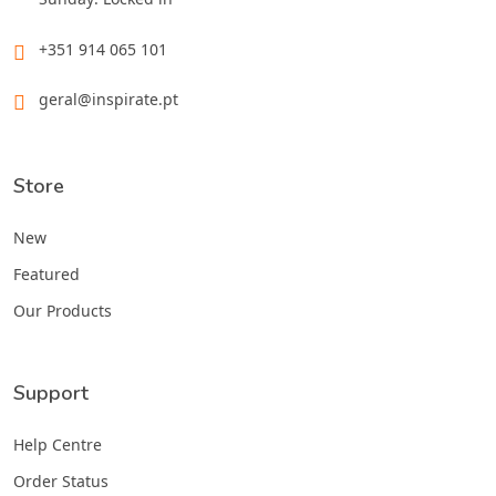
+351 914 065 101
geral@inspirate.pt
Store
New
Featured
Our Products
Support
Help Centre
Order Status