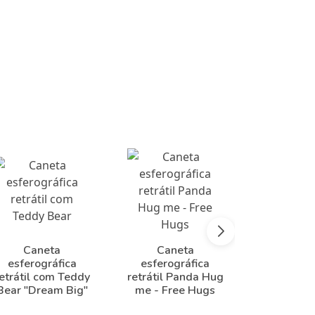
Caneta
Caneta
Cane
esferográfica
esferográfica
esferog
etrátil com Teddy
retrátil Panda Hug
retrátil K
Bear "Dream Big"
me - Free Hugs
Curious"
Hu