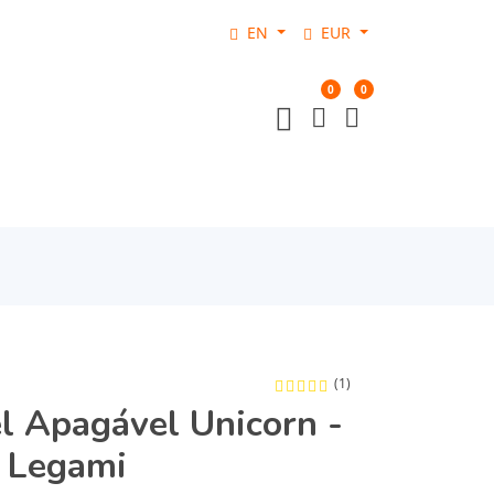
EN
EUR
0
0
(1)
l Apagável Unicorn -
n Legami