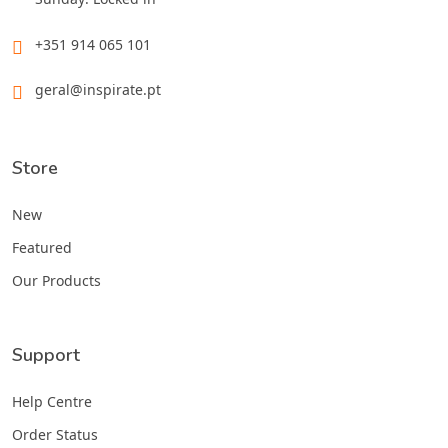
+351 914 065 101
geral@inspirate.pt
Store
New
Featured
Our Products
Support
Help Centre
Order Status