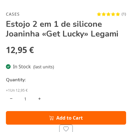
CASES
(1)
Estojo 2 em 1 de silicone
Joaninha «Get Lucky» Legami
12,95 €
In Stock
(last units)
Quantity:
+1Un 12,95 €
Add to Cart