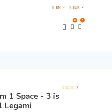
EN
EUR
0
0
(1)
m 1 Space - 3 is
1 Legami