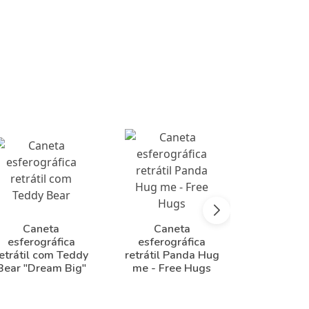
Caneta
Caneta
Cane
esferográfica
esferográfica
esferog
etrátil com Teddy
retrátil Panda Hug
retrátil K
Bear "Dream Big"
me - Free Hugs
Curious"
Hu