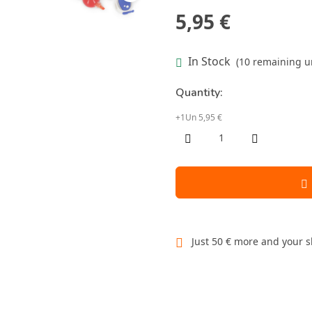
5,95 €
In Stock
(10 remaining un
Quantity:
+1Un 5,95 €
Just 50 € more and your s