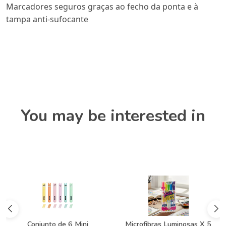
Marcadores seguros graças ao fecho da ponta e à
tampa anti-sufocante
You may be interested in
junto de 6 Mini
Microfibras Luminosas X 5
Marcado