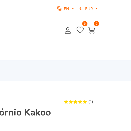
EN
EUR
0
0
(1)
órnio Kakoo