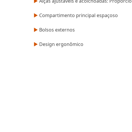
►
Alças ajustáveis e acolchoadas: Proporc
►
Compartimento principal espaçoso
►
Bolsos externos
►
Design ergonômico