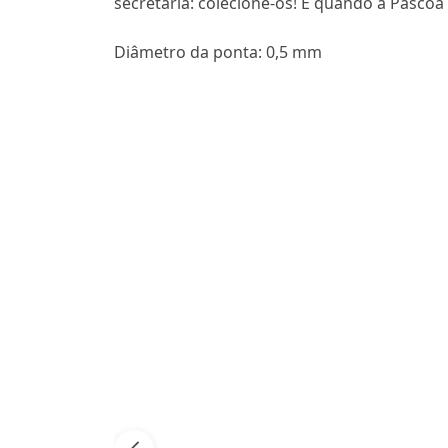
secretária: colecione-os! E quando a Páscoa
Diâmetro da ponta: 0,5 mm