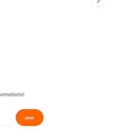
romotions!
Join