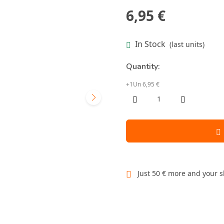
6,95 €
In Stock
(last units)
Quantity:
+1Un 6,95 €
Just 50 € more and your s