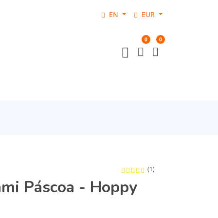
EN
EUR
0
0
(1)
ami Páscoa - Hoppy